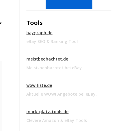
s
Tools
baygraph.de
eBay SEO & Ranking Tool
meistbeobachtet.de
Meist-beobachtet bei eBay.
wow-liste.de
Aktuelle WOW! Angebote bei eBay.
marktplatz-tools.de
Clevere Amazon & eBay Tools