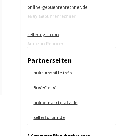
online-gebuehrenrechner.de
eBay Gebührenrechner!
sellerlogic.com
Amazon Repricer
Partnerseiten
auktionshilfe.info
BuVeC e. V.
onlinemarktplatz.de
sellerforum.de
E-Commerce Blog durchsuchen: