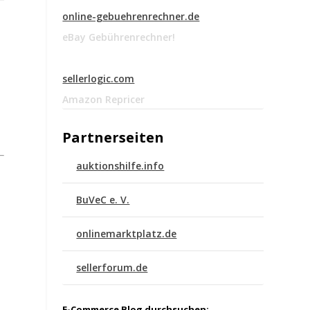
online-gebuehrenrechner.de
eBay Gebührenrechner!
sellerlogic.com
Amazon Repricer
Partnerseiten
auktionshilfe.info
BuVeC e. V.
onlinemarktplatz.de
sellerforum.de
E-Commerce Blog durchsuchen: