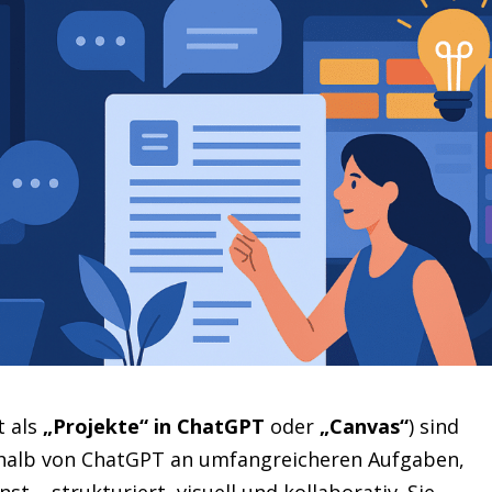
t als
„Projekte“ in ChatGPT
oder
„Canvas“
) sind
erhalb von ChatGPT an umfangreicheren Aufgaben,
 – strukturiert, visuell und kollaborativ. Sie