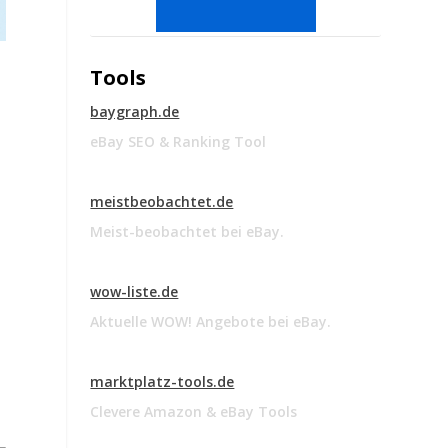
Tools
baygraph.de
eBay SEO & Ranking Tool
meistbeobachtet.de
Meist-beobachtet bei eBay.
wow-liste.de
Aktuelle WOW! Angebote bei eBay.
marktplatz-tools.de
Clevere Amazon & eBay Tools