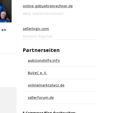
online-gebuehrenrechner.de
eBay Gebührenrechner!
sellerlogic.com
h an
Amazon Repricer
Partnerseiten
auktionshilfe.info
BuVeC e. V.
onlinemarktplatz.de
sellerforum.de
E-Commerce Blog durchsuchen: