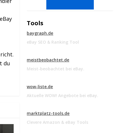
ndler
 eBay
Tools
baygraph.de
eBay SEO & Ranking Tool
richt.
meistbeobachtet.de
t du
Meist-beobachtet bei eBay.
wow-liste.de
Aktuelle WOW! Angebote bei eBay.
marktplatz-tools.de
Clevere Amazon & eBay Tools