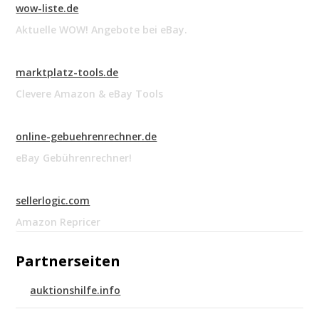
wow-liste.de
Aktuelle WOW! Angebote bei eBay.
marktplatz-tools.de
Clevere Amazon & eBay Tools
online-gebuehrenrechner.de
eBay Gebührenrechner!
sellerlogic.com
Amazon Repricer
Partnerseiten
auktionshilfe.info