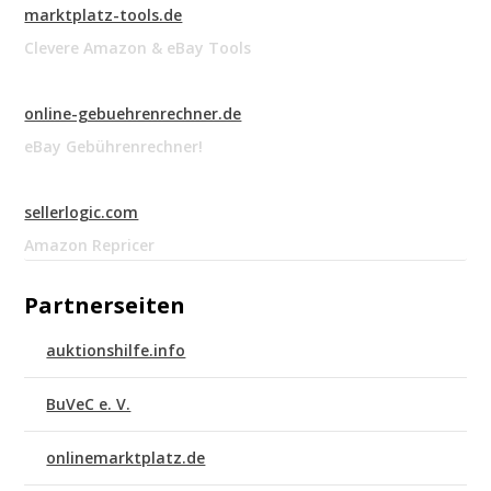
marktplatz-tools.de
Clevere Amazon & eBay Tools
online-gebuehrenrechner.de
eBay Gebührenrechner!
sellerlogic.com
Amazon Repricer
Partnerseiten
auktionshilfe.info
BuVeC e. V.
onlinemarktplatz.de