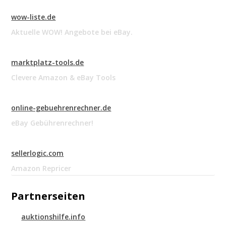
wow-liste.de
Aktuelle WOW! Angebote bei eBay.
marktplatz-tools.de
Clevere Amazon & eBay Tools
online-gebuehrenrechner.de
eBay Gebührenrechner!
sellerlogic.com
Amazon Repricer
Partnerseiten
auktionshilfe.info