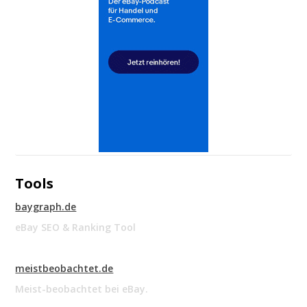
Tools
baygraph.de
eBay SEO & Ranking Tool
meistbeobachtet.de
Meist-beobachtet bei eBay.