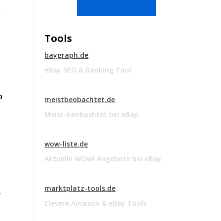
h
Tools
baygraph.de
eBay SEO & Ranking Tool
n
meistbeobachtet.de
Meist-beobachtet bei eBay.
wow-liste.de
Aktuelle WOW! Angebote bei eBay.
marktplatz-tools.de
r
Clevere Amazon & eBay Tools