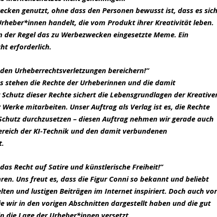
ecken genutzt, ohne dass den Personen bewusst ist, dass es sic
Urheber*innen handelt, die vom Produkt ihrer Kreativität leben.
in der Regel das zu Werbezwecken eingesetzte Meme. Ein
ht erforderlich.
n den Urheberrechtsverletzungen bereichern!“
es stehen die Rechte der Urheberinnen und die damit
Schutz dieser Rechte sichert die Lebensgrundlagen der Kreative
r Werke mitarbeiten. Unser Auftrag als Verlag ist es, die Rechte
Schutz durchzusetzen – diesen Auftrag nehmen wir gerade auch
ereich der KI-Technik und den damit verbundenen
t.
das Recht auf Satire und künstlerische Freiheit!”
hren. Uns freut es, dass die Figur Conni so bekannt und beliebt
elten und lustigen Beiträgen im Internet inspiriert. Doch auch vo
e wir in den vorigen Abschnitten dargestellt haben und die gut
n die Lage der Urheber*innen versetzt.