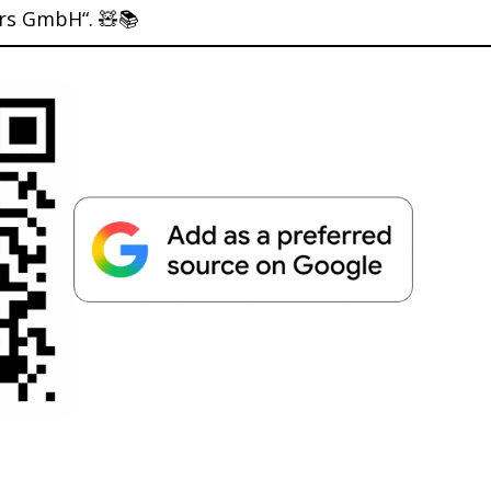
rs GmbH“. 🧸📚