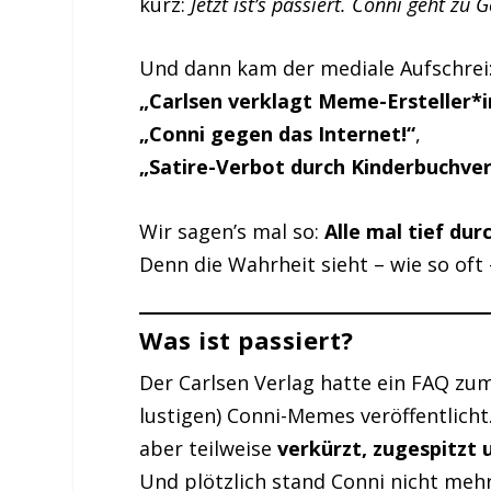
kurz:
Jetzt ist’s passiert. Conni geht zu G
Und dann kam der mediale Aufschrei
„Carlsen verklagt Meme-Ersteller*i
„Conni gegen das Internet!“
,
„Satire-Verbot durch Kinderbuchver
Wir sagen’s mal so:
Alle mal tief du
Denn die Wahrheit sieht – wie so oft
Was ist passiert?
Der Carlsen Verlag hatte ein FAQ zu
lustigen) Conni-Memes veröffentlicht
aber teilweise
verkürzt, zugespitzt u
Und plötzlich stand Conni nicht mehr