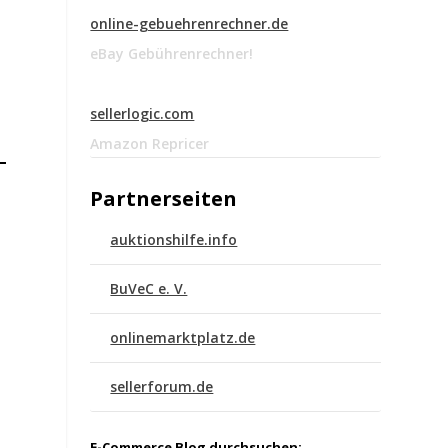
online-gebuehrenrechner.de
eBay Gebührenrechner!
sellerlogic.com
Amazon Repricer
Partnerseiten
auktionshilfe.info
BuVeC e. V.
onlinemarktplatz.de
sellerforum.de
E-Commerce Blog durchsuchen: