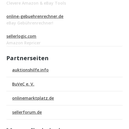
Clevere Amazon & eBay Tools
online-gebuehrenrechner.de
eBay Gebührenrechner!
sellerlogic.com
Amazon Repricer
Partnerseiten
auktionshilfe.info
BuVeC e. V.
onlinemarktplatz.de
sellerforum.de