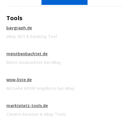
Tools
baygraph.de
eBay SEO & Ranking Tool
meistbeobachtet.de
Meist-beobachtet bei eBay.
wow-liste.de
Aktuelle WOW! Angebote bei eBay.
marktplatz-tools.de
Clevere Amazon & eBay Tools