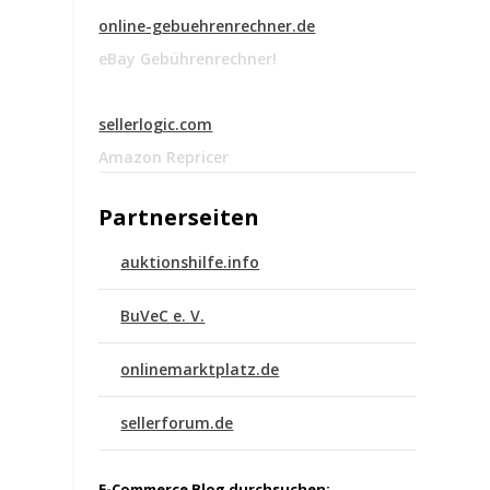
online-gebuehrenrechner.de
eBay Gebührenrechner!
sellerlogic.com
Amazon Repricer
Partnerseiten
auktionshilfe.info
BuVeC e. V.
onlinemarktplatz.de
sellerforum.de
E-Commerce Blog durchsuchen: