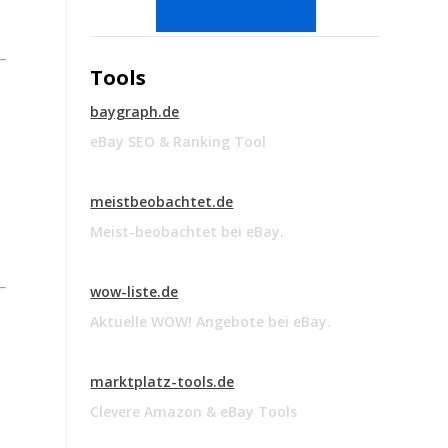
Tools
baygraph.de
eBay SEO & Ranking Tool
meistbeobachtet.de
Meist-beobachtet bei eBay.
wow-liste.de
Aktuelle WOW! Angebote bei eBay.
marktplatz-tools.de
Clevere Amazon & eBay Tools