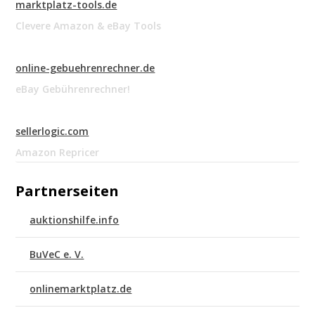
marktplatz-tools.de
Clevere Amazon & eBay Tools
online-gebuehrenrechner.de
eBay Gebührenrechner!
sellerlogic.com
Amazon Repricer
Partnerseiten
auktionshilfe.info
BuVeC e. V.
onlinemarktplatz.de