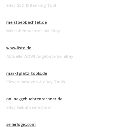
eBay SEO & Ranking Tool
meistbeobachtet.de
Meist-beobachtet bei eBay.
wow-liste.de
Aktuelle WOW! Angebote bei eBay.
marktplatz-tools.de
Clevere Amazon & eBay Tools
online-gebuehrenrechner.de
eBay Gebührenrechner!
sellerlogic.com