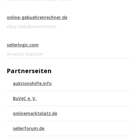
online-gebuehrenrechner.de
eBay Gebührenrechner!
sellerlogic.com
Amazon Repricer
Partnerseiten
auktionshilfe.info
BuVeC e. V.
onlinemarktplatz.de
sellerforum.de