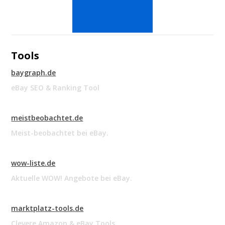
Tools
baygraph.de
eBay SEO & Ranking Tool
meistbeobachtet.de
Meist-beobachtet bei eBay.
wow-liste.de
Aktuelle WOW! Angebote bei eBay.
marktplatz-tools.de
Clevere Amazon & eBay Tools