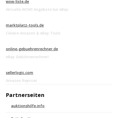
wow-liste.de
Aktuelle WOW! Angebote bei eBay.
marktplatz-tools.de
Clevere Amazon & eBay Tools
online-gebuehrenrechner.de
eBay Gebührenrechner!
sellerlogic.com
Amazon Repricer
Partnerseiten
auktionshilfe.info