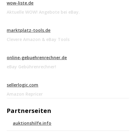
wow-liste.de
Aktuelle WOW! Angebote bei eBay.
marktplatz-tools.de
Clevere Amazon & eBay Tools
online-gebuehrenrechner.de
eBay Gebührenrechner!
sellerlogic.com
Amazon Repricer
Partnerseiten
auktionshilfe.info