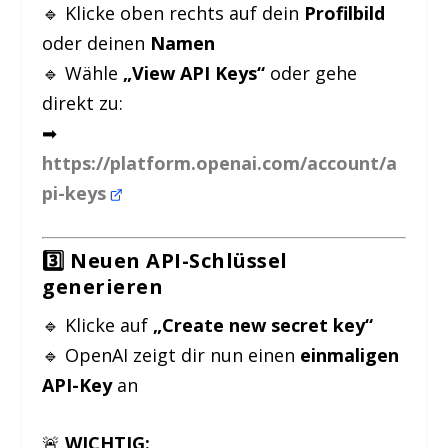
🔹 Klicke oben rechts auf dein
Profilbild
oder deinen
Namen
🔹 Wähle
„View API Keys“
oder gehe
direkt zu:
➡
https://platform.openai.com/account/a
pi-keys
3️⃣ Neuen API-Schlüssel
generieren
🔹 Klicke auf
„Create new secret key“
🔹 OpenAI zeigt dir nun einen
einmaligen
API-Key
an
🚨
WICHTIG: