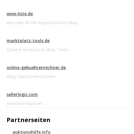
wow-liste.de
Aktuelle WOW! Angebote bei eBay.
marktplatz-tools.de
Clevere Amazon & eBay Tools
online-gebuehrenrechner.de
eBay Gebührenrechner!
sellerlogic.com
Amazon Repricer
Partnerseiten
auktionshilfe.info