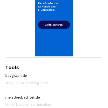
Tools
baygraph.de
eBay SEO & Ranking Tool
meistbeobachtet.de
Meist-beobachtet bei eBay.