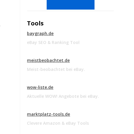
Tools
r
baygraph.de
eBay SEO & Ranking Tool
meistbeobachtet.de
Meist-beobachtet bei eBay.
wow-liste.de
Aktuelle WOW! Angebote bei eBay.
marktplatz-tools.de
Clevere Amazon & eBay Tools