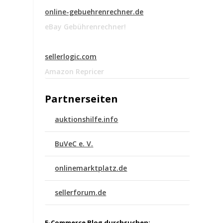
online-gebuehrenrechner.de
eBay Gebührenrechner!
sellerlogic.com
Amazon Repricer
Partnerseiten
auktionshilfe.info
BuVeC e. V.
onlinemarktplatz.de
sellerforum.de
E-Commerce Blog durchsuchen: