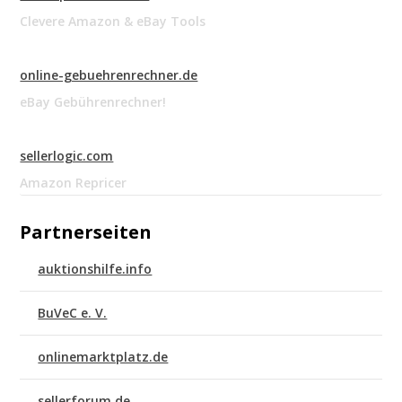
Clevere Amazon & eBay Tools
online-gebuehrenrechner.de
eBay Gebührenrechner!
sellerlogic.com
Amazon Repricer
Partnerseiten
auktionshilfe.info
BuVeC e. V.
onlinemarktplatz.de
sellerforum.de