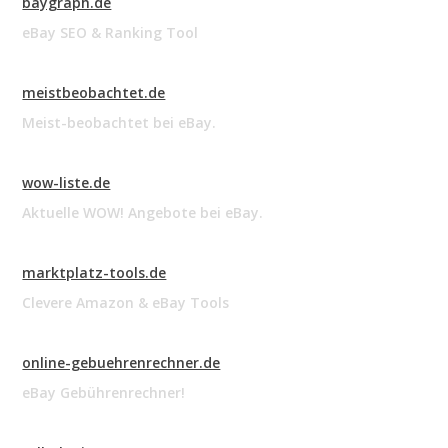
baygraph.de
eBay SEO & Ranking Tool
meistbeobachtet.de
Meist-beobachtet bei eBay.
wow-liste.de
Aktuelle WOW! Angebote bei eBay.
marktplatz-tools.de
Clevere Amazon & eBay Tools
online-gebuehrenrechner.de
eBay Gebührenrechner!