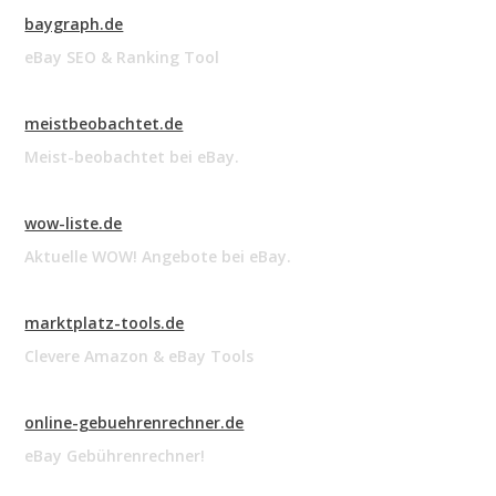
baygraph.de
eBay SEO & Ranking Tool
meistbeobachtet.de
Meist-beobachtet bei eBay.
wow-liste.de
Aktuelle WOW! Angebote bei eBay.
marktplatz-tools.de
Clevere Amazon & eBay Tools
online-gebuehrenrechner.de
eBay Gebührenrechner!