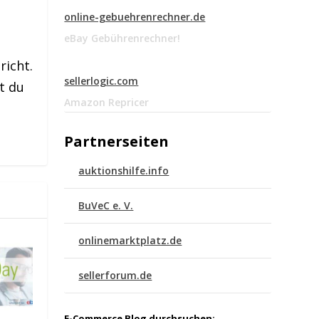
online-gebuehrenrechner.de
eBay Gebührenrechner!
richt.
sellerlogic.com
t du
Amazon Repricer
Partnerseiten
auktionshilfe.info
BuVeC e. V.
onlinemarktplatz.de
sellerforum.de
E-Commerce Blog durchsuchen: