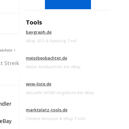
Tools
baygraph.de
eBay SEO & Ranking Tool
Nächste
meistbeobachtet.de
t Streik
Meist-beobachtet bei eBay.
wow-liste.de
Aktuelle WOW! Angebote bei eBay.
ndler
marktplatz-tools.de
Clevere Amazon & eBay Tools
 eBay