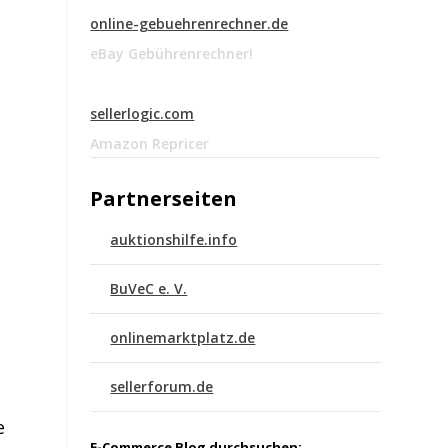
online-gebuehrenrechner.de
eBay Gebührenrechner!
sellerlogic.com
Amazon Repricer
Partnerseiten
auktionshilfe.info
BuVeC e. V.
onlinemarktplatz.de
sellerforum.de
e
E-Commerce Blog durchsuchen: