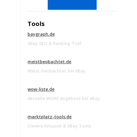
Tools
baygraph.de
eBay SEO & Ranking Tool
meistbeobachtet.de
Meist-beobachtet bei eBay.
wow-liste.de
Aktuelle WOW! Angebote bei eBay.
marktplatz-tools.de
Clevere Amazon & eBay Tools