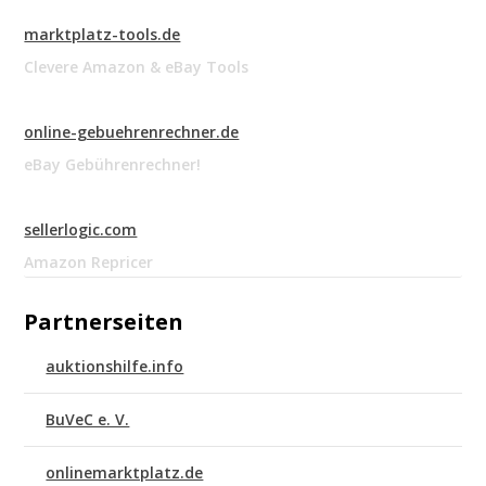
marktplatz-tools.de
Clevere Amazon & eBay Tools
online-gebuehrenrechner.de
eBay Gebührenrechner!
sellerlogic.com
Amazon Repricer
Partnerseiten
auktionshilfe.info
BuVeC e. V.
onlinemarktplatz.de