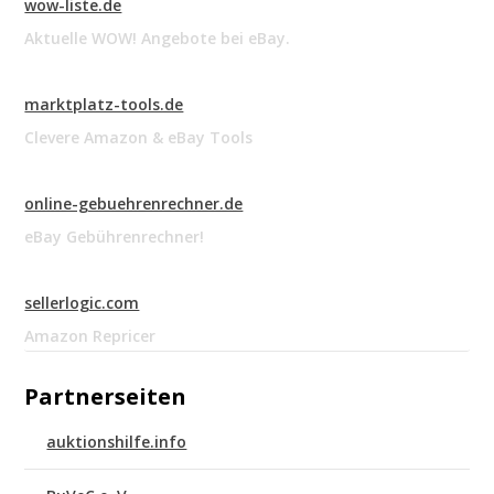
wow-liste.de
Aktuelle WOW! Angebote bei eBay.
marktplatz-tools.de
Clevere Amazon & eBay Tools
online-gebuehrenrechner.de
eBay Gebührenrechner!
sellerlogic.com
Amazon Repricer
Partnerseiten
auktionshilfe.info