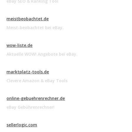
eBay SEO & Ranking Tool
meistbeobachtet.de
Meist-beobachtet bei eBay.
wow-liste.de
Aktuelle WOW! Angebote bei eBay.
marktplatz-tools.de
Clevere Amazon & eBay Tools
online-gebuehrenrechner.de
eBay Gebührenrechner!
sellerlogic.com