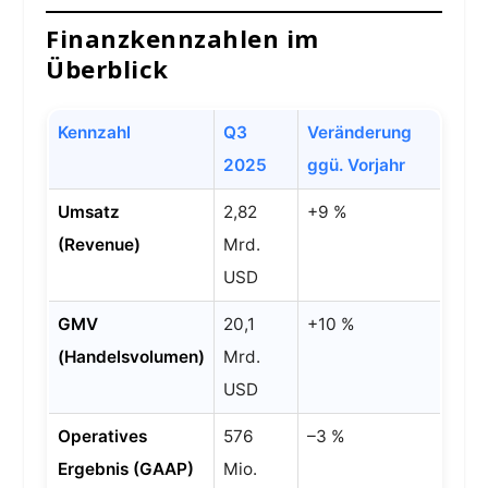
Agentic AI
Finanzkennzahlen im
Überblick
1️⃣
Umsatz
Kennzahl
Q3
Veränderung
und
2025
ggü. Vorjahr
GMV
Umsatz
2,82
+9 %
steigen:
(Revenue)
Mrd.
USD
2️⃣
GMV
20,1
+10 %
Marge
(Handelsvolumen)
Mrd.
sinkt
Analyse: Stabiles
USD
leicht:
Wachstum – aber
Operatives
576
–3 %
3️⃣
keine Euphorie
Ergebnis (GAAP)
Mio.
Werbun