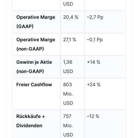
USD
g als
Goldese
Operative Marge
20,4 %
–2,7 Pp
l:
(GAAP)
Operative Marge
27,1 %
–0,1 Pp
4️⃣
(non-GAAP)
Rückkä
ufe &
Gewinn je Aktie
1,36
+14 %
Dividen
(non-GAAP)
USD
den:
Freier Cashflow
803
+24 %
Mio.
Einordnung für Händler in
USD
Deutschland
Rückkäufe +
757
–12 %
Meinung: eBay überrascht mit
Dividenden
Mio.
GMV, aber das war’s auch
USD