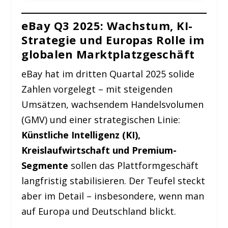
eBay Q3 2025: Wachstum, KI-
eBay Q3 2025: Wachstum, KI-
Strategie und Europas Rolle im
Strategie und Europas Rolle im
globalen Marktplatzgeschäft
globalen Marktplatzgeschäft
Finanzkennzahlen im Überblick
eBay hat im dritten Quartal 2025 solide
Zahlen vorgelegt – mit steigenden
Umsätzen, wachsendem Handelsvolumen
🇪🇺 EU-
(GMV) und einer strategischen Linie:
Fokus:
Künstliche Intelligenz (KI),
eBay in Europa
Kreislaufwirtschaft und Premium-
und Deutschland
🇩🇪
Segmente
sollen das Plattformgeschäft
Deutsch
langfristig stabilisieren. Der Teufel steckt
land:
aber im Detail – insbesondere, wenn man
auf Europa und Deutschland blickt.
KI-Offensive: eBay setzt auf