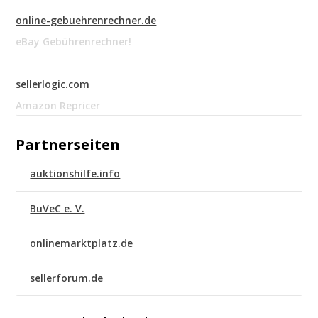
online-gebuehrenrechner.de
eBay Gebührenrechner!
sellerlogic.com
Amazon Repricer
Partnerseiten
auktionshilfe.info
BuVeC e. V.
onlinemarktplatz.de
sellerforum.de