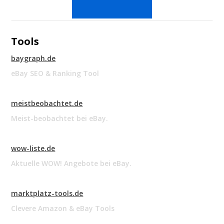
Tools
baygraph.de
eBay SEO & Ranking Tool
meistbeobachtet.de
Meist-beobachtet bei eBay.
wow-liste.de
Aktuelle WOW! Angebote bei eBay.
marktplatz-tools.de
Clevere Amazon & eBay Tools