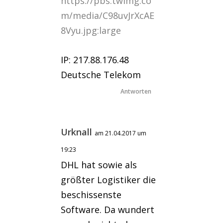
https://pbs.twimg.co
m/media/C98uvJrXcAE
8Vyu.jpg:large
IP: 217.88.176.48
Deutsche Telekom
Antworten
Urknall
am 21.04.2017 um
19:23
DHL hat sowie als
größter Logistiker die
beschissenste
Software. Da wundert