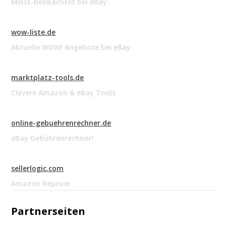
Meist-beobachtet bei eBay.
wow-liste.de
Aktuelle WOW! Angebote bei eBay.
marktplatz-tools.de
Clevere Amazon & eBay Tools
online-gebuehrenrechner.de
eBay Gebührenrechner!
sellerlogic.com
Amazon Repricer
Partnerseiten