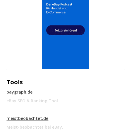
Tools
baygraph.de
eBay SEO & Ranking Tool
meistbeobachtet.de
Meist-beobachtet bei eBay.