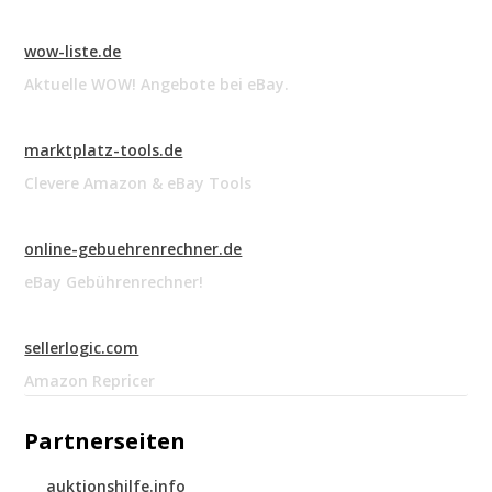
wow-liste.de
Aktuelle WOW! Angebote bei eBay.
marktplatz-tools.de
Clevere Amazon & eBay Tools
online-gebuehrenrechner.de
eBay Gebührenrechner!
sellerlogic.com
Amazon Repricer
Partnerseiten
auktionshilfe.info