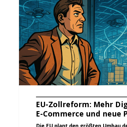
EU-Zollreform: Mehr Dig
E-Commerce und neue Pf
Die EU plant den größten Umbau des