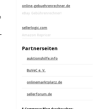
online-gebuehrenrechner.de
eBay Gebührenrechner!
n
sellerlogic.com
Amazon Repricer
Partnerseiten
auktionshilfe.info
BuVeC e. V.
onlinemarktplatz.de
sellerforum.de
E-Commerce Blog durchsuchen: