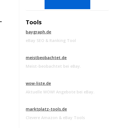
Tools
baygraph.de
eBay SEO & Ranking Tool
meistbeobachtet.de
Meist-beobachtet bei eBay.
wow-liste.de
Aktuelle WOW! Angebote bei eBay.
marktplatz-tools.de
Clevere Amazon & eBay Tools