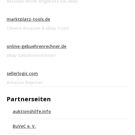
Aktuelle WOW! Angebote bei eBay.
marktplatz-tools.de
Clevere Amazon & eBay Tools
online-gebuehrenrechner.de
eBay Gebührenrechner!
sellerlogic.com
Amazon Repricer
Partnerseiten
auktionshilfe.info
BuVeC e. V.