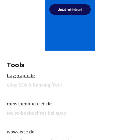
Tools
baygraph.de
eBay SEO & Ranking Tool
meistbeobachtet.de
Meist-beobachtet bei eBay.
wow-liste.de