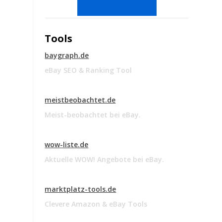
Tools
baygraph.de
eBay SEO & Ranking Tool
meistbeobachtet.de
Meist-beobachtet bei eBay.
wow-liste.de
Aktuelle WOW! Angebote bei eBay.
marktplatz-tools.de
Clevere Amazon & eBay Tools