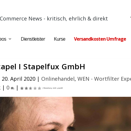
Commerce News - kritisch, ehrlich & direkt
eos
Dienstleister
Kurse
Versandkosten Umfrage
tapel I Stapelfux GmbH
20. April 2020
|
Onlinehandel
,
WEN - Wortfilter Exp
k
|
0
|