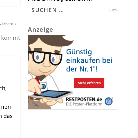
Suchen
Nächste
Anzeige
n kommt
ch,
hmen
h das