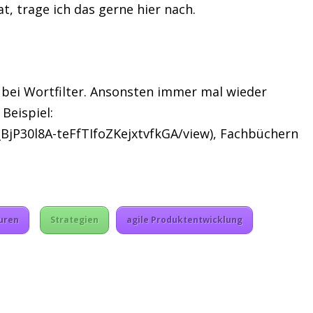
t, trage ich das gerne hier nach.
bei Wortfilter. Ansonsten immer mal wieder
Beispiel:
_BjP30l8A-teFfTIfoZKejxtvfkGA/view), Fachbüchern
uren
Strategien
agile Produktentwicklung