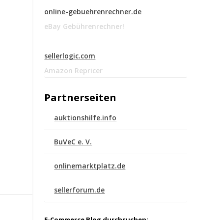
online-gebuehrenrechner.de
eBay Gebührenrechner!
sellerlogic.com
Amazon Repricer
Partnerseiten
auktionshilfe.info
BuVeC e. V.
onlinemarktplatz.de
sellerforum.de
E-Commerce Blog durchsuchen: