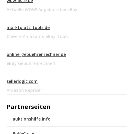
wow-liste.de
Aktuelle WOW! Angebote bei eBay.
marktplatz-tools.de
Clevere Amazon & eBay Tools
online-gebuehrenrechner.de
eBay Gebührenrechner!
sellerlogic.com
Amazon Repricer
Partnerseiten
auktionshilfe.info
BuVeC e. V.