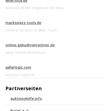
wow-liste.de
Aktuelle WOW! Angebote bei eBay.
marktplatz-tools.de
Clevere Amazon & eBay Tools
online-gebuehrenrechner.de
eBay Gebührenrechner!
sellerlogic.com
Amazon Repricer
Partnerseiten
auktionshilfe.info
BuVeC e. V.