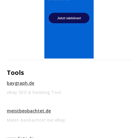
Tools
baygraph.de
eBay SEO & Ranking Tool
meistbeobachtet.de
Meist-beobachtet bei eBay.