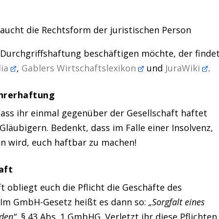
ucht die Rechtsform der juristischen Person
 Durchgriffshaftung beschäftigen möchte, der finde
dia
,
Gablers Wirtschaftslexikon
und
JuraWiki
.
hrerhaftung
ass ihr einmal gegenüber der Gesellschaft haftet
Gläubigern. Bedenkt, dass im Falle einer Insolvenz,
en wird, euch haftbar zu machen!
aft
t obliegt euch die Pflicht die Geschäfte des
 Im GmbH-Gesetz heißt es dann so:
„Sorgfalt eines
den“
, § 43 Abs. 1 GmbHG. Verletzt ihr diese Pflichten