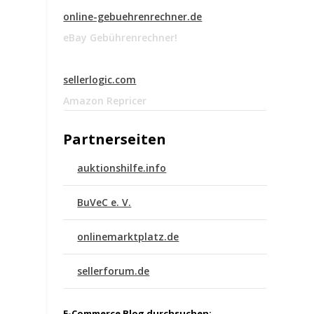
online-gebuehrenrechner.de
eBay Gebührenrechner!
sellerlogic.com
Amazon Repricer
Partnerseiten
auktionshilfe.info
BuVeC e. V.
onlinemarktplatz.de
sellerforum.de
E-Commerce Blog durchsuchen: