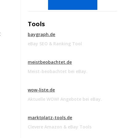
Tools
t
baygraph.de
eBay SEO & Ranking Tool
meistbeobachtet.de
Meist-beobachtet bei eBay.
wow-liste.de
Aktuelle WOW! Angebote bei eBay.
marktplatz-tools.de
Clevere Amazon & eBay Tools
,