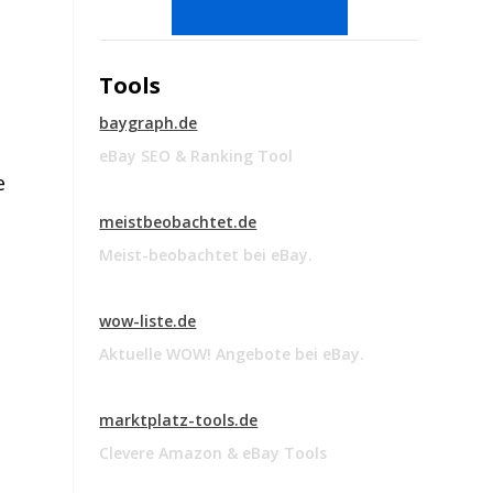
Tools
baygraph.de
eBay SEO & Ranking Tool
e
meistbeobachtet.de
Meist-beobachtet bei eBay.
wow-liste.de
Aktuelle WOW! Angebote bei eBay.
marktplatz-tools.de
Clevere Amazon & eBay Tools