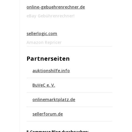
online-gebuehrenrechner.de
eBay Gebührenrechner!
sellerlogic.com
Amazon Repricer
Partnerseiten
auktionshilfe.info
BuVeC e. V.
onlinemarktplatz.de
sellerforum.de
E-Commerce Blog durchsuchen: