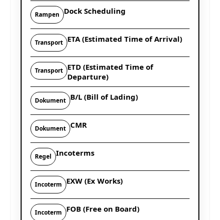
Dock Scheduling
Rampen
ETA (Estimated Time of Arrival)
Transport
ETD (Estimated Time of
Transport
Departure)
B/L (Bill of Lading)
Dokument
CMR
Dokument
Incoterms
Regel
EXW (Ex Works)
Incoterm
FOB (Free on Board)
Incoterm