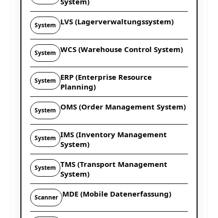
System)
LVS (Lagerverwaltungssystem)
System
WCS (Warehouse Control System)
System
ERP (Enterprise Resource
System
Planning)
OMS (Order Management System)
System
IMS (Inventory Management
System
System)
TMS (Transport Management
System
System)
MDE (Mobile Datenerfassung)
Scanner