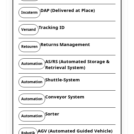
DAP (Delivered at Place)
Incoterm
Tracking ID
Versand
Returns Management
Retouren
AS/RS (Automated Storage &
Automation
Retrieval System)
Shuttle-System
Automation
Conveyor System
Automation
Sorter
Automation
AGV (Automated Guided Vehicle)
Robotik