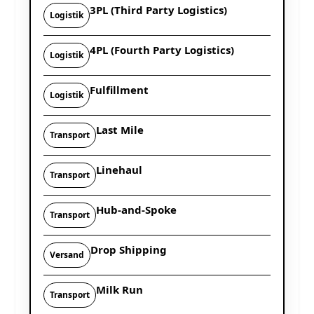
3PL (Third Party Logistics)
Logistik
4PL (Fourth Party Logistics)
Logistik
Fulfillment
Logistik
Last Mile
Transport
Linehaul
Transport
Hub-and-Spoke
Transport
Drop Shipping
Versand
Milk Run
Transport