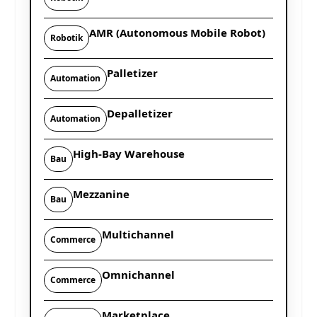
AMR (Autonomous Mobile Robot)
Robotik
Palletizer
Automation
Depalletizer
Automation
High-Bay Warehouse
Bau
Mezzanine
Bau
Multichannel
Commerce
Omnichannel
Commerce
Marketplace