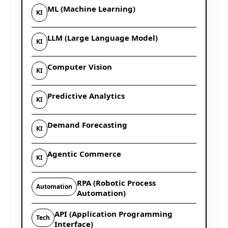
ML (Machine Learning)
KI
LLM (Large Language Model)
KI
Computer Vision
KI
Predictive Analytics
KI
Demand Forecasting
KI
Agentic Commerce
KI
RPA (Robotic Process
Automation
Automation)
API (Application Programming
Tech
Interface)