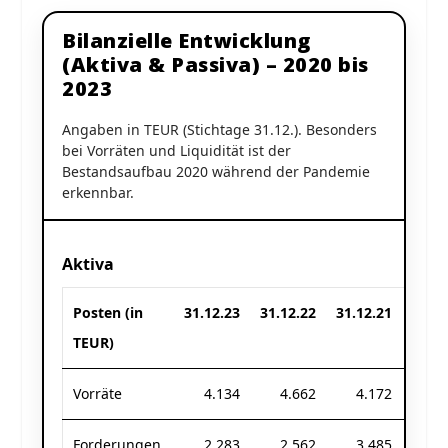
Bilanzielle Entwicklung
(Aktiva & Passiva) – 2020 bis
2023
Angaben in TEUR (Stichtage 31.12.). Besonders
bei Vorräten und Liquidität ist der
Bestandsaufbau 2020 während der Pandemie
erkennbar.
Aktiva
Posten (in
31.12.23
31.12.22
31.12.21
31.12
TEUR)
Vorräte
4.134
4.662
4.172
2.
Forderungen
2.283
2.562
3.485
2.