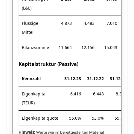
(L&L)
Flüssige
4.873
4.483
7.010
7.
Mittel
Bilanzsumme
11.664
12.156
15.043
12.
Kapitalstruktur (Passiva)
Kennzahl
31.12.23
31.12.22
31.12.21
Eigenkapital
6.416
6.448
8.313
(TEUR)
Eigenkapitalquote
55,0%
53,0%
55,3%
Hinweis:
Werte wie im bereitgestellten Material