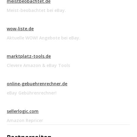
meistbeobachtet.de
Meist-beobachtet bei eBay.
wow-liste.de
Aktuelle WOW! Angebote bei eBay.
marktplatz-tools.de
Clevere Amazon & eBay Tools
online-gebuehrenrechner.de
eBay Gebührenrechner!
sellerlogic.com
Amazon Repricer