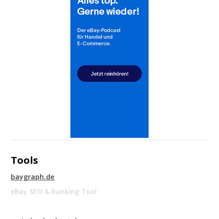
Tools
baygraph.de
eBay SEO & Ranking Tool