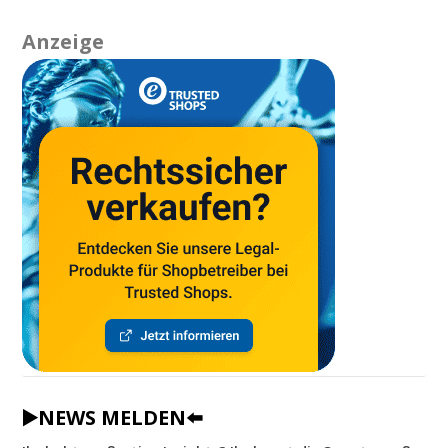
Anzeige
▶️NEWS MELDEN⬅️