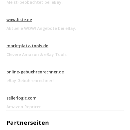
Meist-beobachtet bei eBay.
wow-liste.de
Aktuelle WOW! Angebote bei eBay.
marktplatz-tools.de
Clevere Amazon & eBay Tools
online-gebuehrenrechner.de
eBay Gebührenrechner!
sellerlogic.com
Amazon Repricer
Partnerseiten