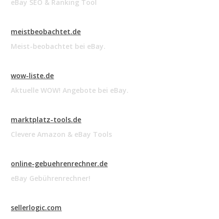
eBay SEO & Ranking Tool
meistbeobachtet.de
Meist-beobachtet bei eBay.
wow-liste.de
Aktuelle WOW! Angebote bei eBay.
marktplatz-tools.de
Clevere Amazon & eBay Tools
online-gebuehrenrechner.de
eBay Gebührenrechner!
sellerlogic.com