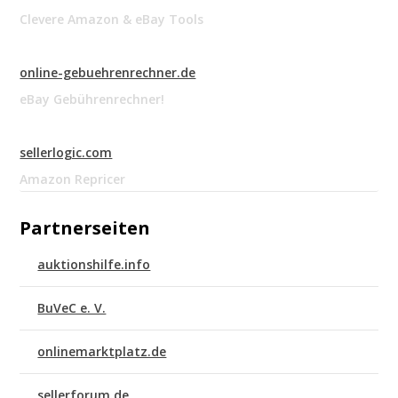
Clevere Amazon & eBay Tools
online-gebuehrenrechner.de
eBay Gebührenrechner!
sellerlogic.com
Amazon Repricer
Partnerseiten
auktionshilfe.info
BuVeC e. V.
onlinemarktplatz.de
sellerforum.de