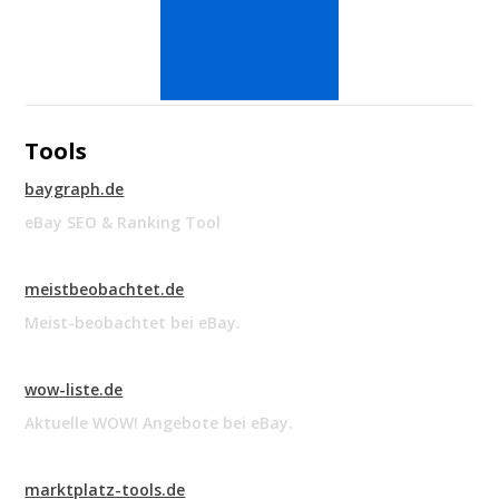
Tools
baygraph.de
eBay SEO & Ranking Tool
meistbeobachtet.de
Meist-beobachtet bei eBay.
wow-liste.de
Aktuelle WOW! Angebote bei eBay.
marktplatz-tools.de