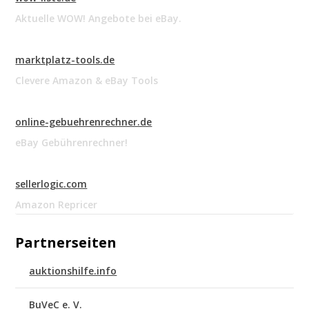
Aktuelle WOW! Angebote bei eBay.
marktplatz-tools.de
Clevere Amazon & eBay Tools
online-gebuehrenrechner.de
eBay Gebührenrechner!
sellerlogic.com
Amazon Repricer
Partnerseiten
auktionshilfe.info
BuVeC e. V.