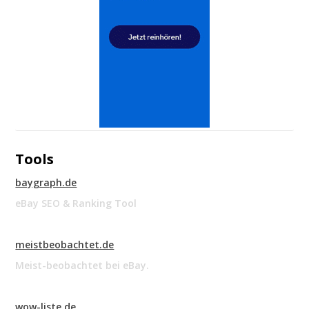
Tools
baygraph.de
eBay SEO & Ranking Tool
meistbeobachtet.de
Meist-beobachtet bei eBay.
wow-liste.de