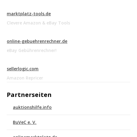
marktplatz-tools.de
Clevere Amazon & eBay Tools
online-gebuehrenrechner.de
eBay Gebührenrechner!
sellerlogic.com
Amazon Repricer
Partnerseiten
auktionshilfe.info
BuVeC e. V.