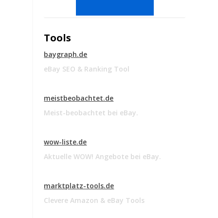
Tools
baygraph.de
eBay SEO & Ranking Tool
meistbeobachtet.de
Meist-beobachtet bei eBay.
wow-liste.de
Aktuelle WOW! Angebote bei eBay.
marktplatz-tools.de
Clevere Amazon & eBay Tools