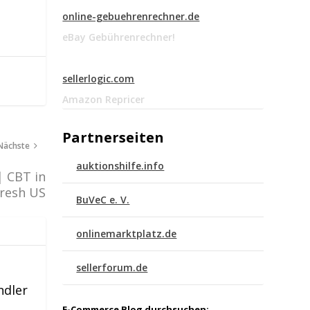
online-gebuehrenrechner.de
eBay Gebührenrechner!
sellerlogic.com
Amazon Repricer
Partnerseiten
Nächste
auktionshilfe.info
| CBT in
fresh US
BuVeC e. V.
onlinemarktplatz.de
sellerforum.de
ndler
E-Commerce Blog durchsuchen: