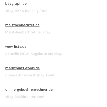
baygraph.de
eBay SEO & Ranking Tool
meistbeobachtet.de
Meist-beobachtet bei eBay.
wow-liste.de
Aktuelle WOW! Angebote bei eBay.
marktplatz-tools.de
Clevere Amazon & eBay Tools
online-gebuehrenrechner.de
eBay Gebührenrechner!