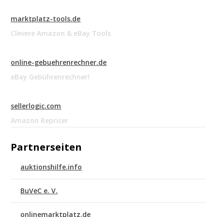
marktplatz-tools.de
Clevere Amazon & eBay Tools
online-gebuehrenrechner.de
eBay Gebührenrechner!
sellerlogic.com
Amazon Repricer
Partnerseiten
auktionshilfe.info
BuVeC e. V.
onlinemarktplatz.de