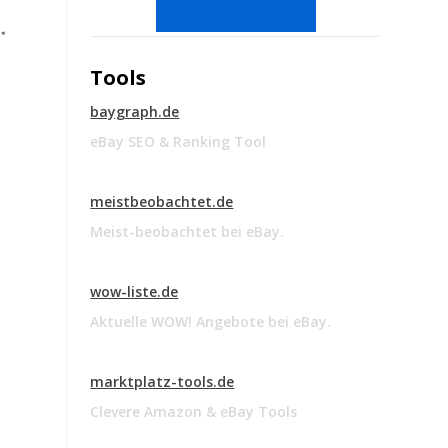
Tools
baygraph.de
eBay SEO & Ranking Tool
meistbeobachtet.de
Meist-beobachtet bei eBay.
wow-liste.de
Aktuelle WOW! Angebote bei eBay.
marktplatz-tools.de
Clevere Amazon & eBay Tools