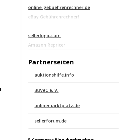
online-gebuehrenrechner.de
eBay Gebührenrechner!
sellerlogic.com
Amazon Repricer
Partnerseiten
auktionshilfe.info
u
BuVeC e. V.
onlinemarktplatz.de
sellerforum.de
E-Commerce Blog durchsuchen: