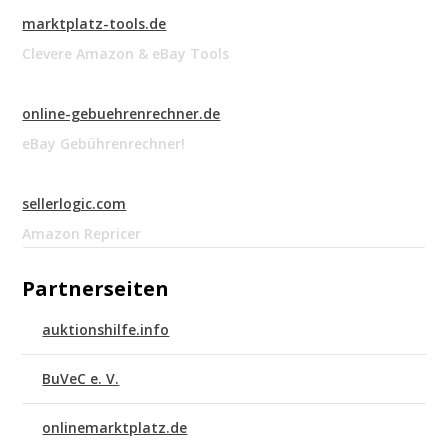
marktplatz-tools.de
Clevere Amazon & eBay Tools
online-gebuehrenrechner.de
eBay Gebührenrechner!
sellerlogic.com
Amazon Repricer
Partnerseiten
auktionshilfe.info
BuVeC e. V.
onlinemarktplatz.de