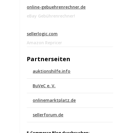
online-gebuehrenrechner.de
eBay Gebührenrechner!
sellerlogic.com
Amazon Repricer
Partnerseiten
auktionshilfe.info
BuVeC e. V.
onlinemarktplatz.de
sellerforum.de
E-Commerce Blog durchsuchen: