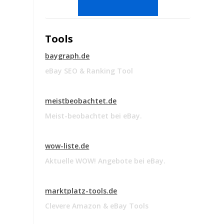
Tools
baygraph.de
eBay SEO & Ranking Tool
meistbeobachtet.de
Meist-beobachtet bei eBay.
wow-liste.de
Aktuelle WOW! Angebote bei eBay.
marktplatz-tools.de
Clevere Amazon & eBay Tools